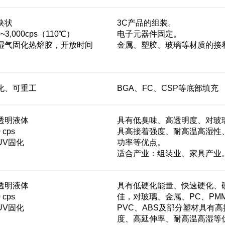
块状
3C产品的组装。
~3,000cps（110℃）
电子元器件固定。
湿气固化热熔胶，开放时间
金属、塑胶、玻璃等材质的接
化、可重工
BGA、FC、CSP等底部填充
透明液体
具有低臭味、高透明度、对玻
 cps
具高接着强度、耐高温高湿性
UV固化
功率等优点。
适合产业：组装业、家具产业
透明液体
具有低硬化能量、快速硬化、
 cps
佳，对玻璃、金属、PC、PM
UV固化
PVC、ABS及部分塑材具有
度、高延伸率、耐高温高湿等