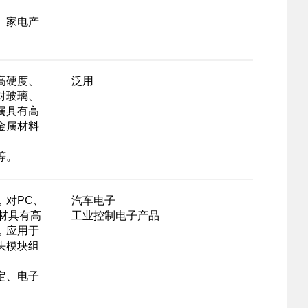
、家电产
高硬度、
泛用
对玻璃、
属具有高
金属材料
等。
，对PC、
汽车电子
塑材具有高
工业控制电子产品
，应用于
头模块组
定、电子