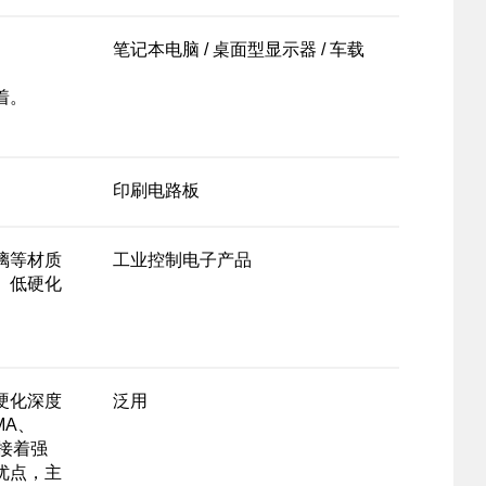
笔记本电脑 / 桌面型显示器 / 车载
着。
印刷电路板
璃等材质
工业控制电子产品
、低硬化
。
硬化深度
泛用
MA、
高接着强
优点，主