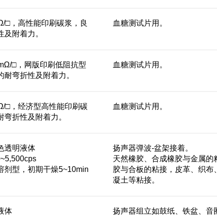
Ω/□，高性能印刷碳浆，良
血糖测试片用。
性及附着力。
mΩ/□，网版印刷低阻抗型
血糖测试片用。
的耐弯折性及附着力。
Ω/□，经济型高性能印刷碳
血糖测试片用。
耐弯折性及附着力。
色透明液体
扬声器弹波-盆架接着。
5,500cps
天然橡胶、合成橡胶与金属的
剂型，初期干燥5~10min
胶与合板的粘接，皮革、织布
凝土等粘接。
液体
扬声器组立如鼓纸、铁盆、音