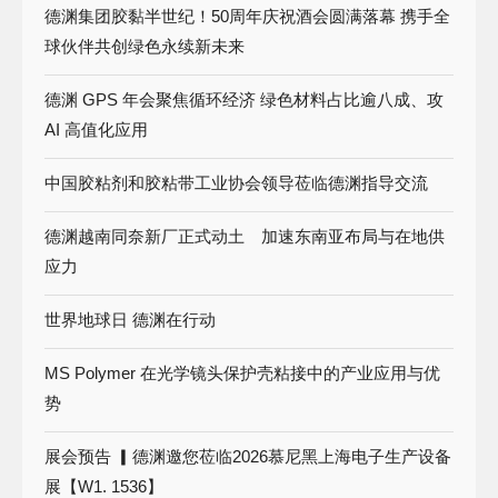
德渊集团胶黏半世纪！50周年庆祝酒会圆满落幕 携手全
球伙伴共创绿色永续新未来
德渊 GPS 年会聚焦循环经济 绿色材料占比逾八成、攻
AI 高值化应用
中国胶粘剂和胶粘带工业协会领导莅临德渊指导交流
德渊越南同奈新厂正式动土 加速东南亚布局与在地供
应力
世界地球日 德渊在行动
MS Polymer 在光学镜头保护壳粘接中的产业应用与优
势
展会预告 ▎德渊邀您莅临2026慕尼黑上海电子生产设备
展【W1. 1536】