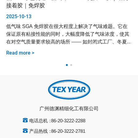
接着胶｜免焊胶
设
2025-10-13
20
器
低气味 SGA 免焊胶在很大程度上解决了气味难题。它在
德
决方
保证原有粘接性能的同时，大幅度降低了气味浓度，使其
及
在对空气质量要求较高的场所 —— 如封闭式工厂、冬夏季
案
通风条件较差且缺乏有效换气设备的车间 —— 展现出明显
Read more >
Re
的应用优势。
广州德渊精细化工有限公司
电话总机：
86-20-3222-2288
产品热线：
86-20-3222-2781