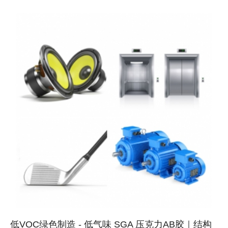
生产
低VOC绿色制造 - 低气味 SGA 压克力AB胶｜结构
展