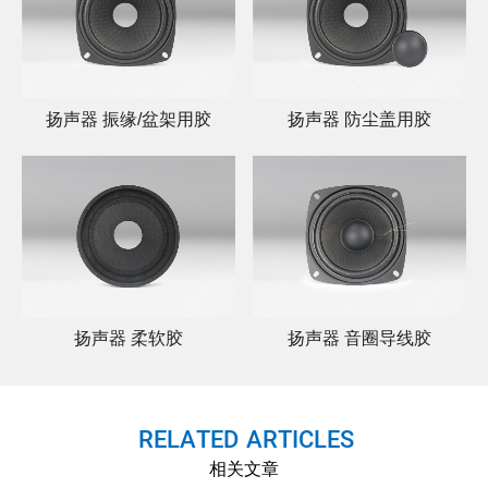
扬声器 振缘/盆架用胶
扬声器 防尘盖用胶
扬声器 柔软胶
扬声器 音圈导线胶
R
E
L
A
T
E
D
-
A
R
T
I
C
L
E
S
相关文章